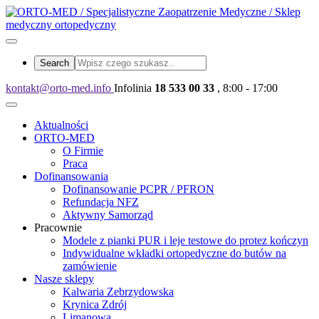
kontakt@orto-med.info
Infolinia
18 533 00 33
, 8:00 - 17:00
Aktualności
ORTO-MED
O Firmie
Praca
Dofinansowania
Dofinansowanie PCPR / PFRON
Refundacja NFZ
Aktywny Samorząd
Pracownie
Modele z pianki PUR i leje testowe do protez kończyn
Indywidualne wkładki ortopedyczne do butów na
zamówienie
Nasze sklepy
Kalwaria Zebrzydowska
Krynica Zdrój
Limanowa