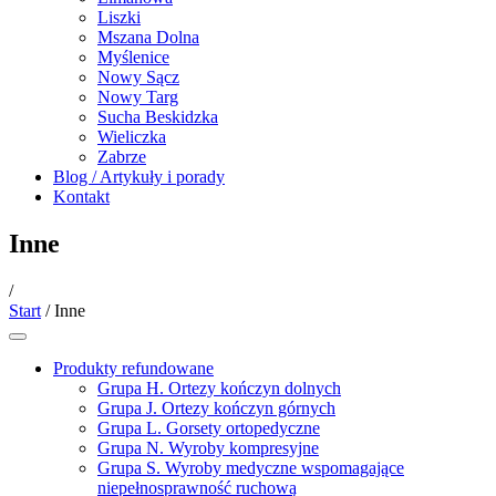
Liszki
Mszana Dolna
Myślenice
Nowy Sącz
Nowy Targ
Sucha Beskidzka
Wieliczka
Zabrze
Blog / Artykuły i porady
Kontakt
Inne
/
Start
/ Inne
Produkty refundowane
Grupa H. Ortezy kończyn dolnych
Grupa J. Ortezy kończyn górnych
Grupa L. Gorsety ortopedyczne
Grupa N. Wyroby kompresyjne
Grupa S. Wyroby medyczne wspomagające
niepełnosprawność ruchową