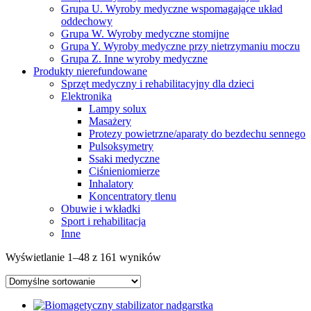
Grupa U. Wyroby medyczne wspomagające układ
oddechowy
Grupa W. Wyroby medyczne stomijne
Grupa Y. Wyroby medyczne przy nietrzymaniu moczu
Grupa Z. Inne wyroby medyczne
Produkty nierefundowane
Sprzęt medyczny i rehabilitacyjny dla dzieci
Elektronika
Lampy solux
Masażery
Protezy powietrzne/aparaty do bezdechu sennego
Pulsoksymetry
Ssaki medyczne
Ciśnieniomierze
Inhalatory
Koncentratory tlenu
Obuwie i wkładki
Sport i rehabilitacja
Inne
Wyświetlanie 1–48 z 161 wyników