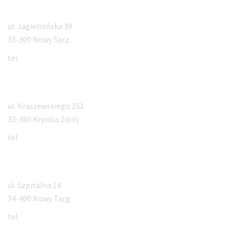
Nowy Sącz
ul. Jagiellońska 39
33-300 Nowy Sącz
tel.
18 547 30 50
Krynica Zdrój
ul. Kraszewskiego 151
33-380 Krynica Zdrój
tel.
18 471 55 55
Nowy Targ
ul. Szpitalna 14
34-400 Nowy Targ
tel.
731 205 405