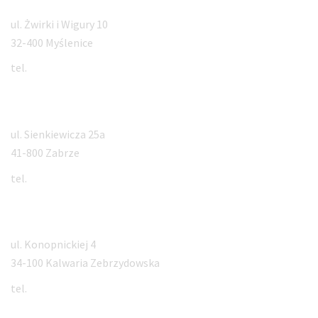
ul. Żwirki i Wigury 10
32-400 Myślenice
tel.
12 660 99 88
Zabrze
ul. Sienkiewicza 25a
41-800 Zabrze
tel.
32 350 61 99
Kalwaria Zebrzydowska
ul. Konopnickiej 4
34-100 Kalwaria Zebrzydowska
tel.
793 565 565