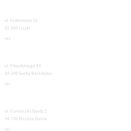
Liszki
ul. Krakowska 10
32-060 Liszki
tel.
884 994 500
Sucha Beskidzka
ul. Piłsudskiego 34
34-200 Sucha Beskidzka
tel.
570 301 570
Mszana Dolna
ul. Franciszka Bardy 2
34-730 Mszana Dolna
tel.
18 331 5555