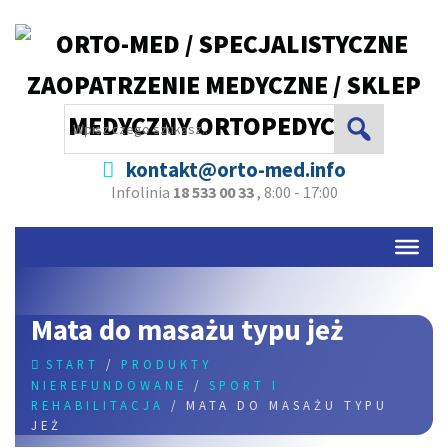
kontakt@orto-med.info
Infolinia
18 533 00 33
, 8:00 - 17:00
Mata do masażu typu jeż
START
/
PRODUKTY
NIEREFUNDOWANE
/
SPORT I
REHABILITACJA
/ MATA DO MASAŻU TYPU
JEŻ