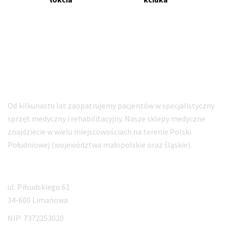
Sklep ortopedyczny ORTO-MED
Specjalistyczne zaopatrzenie i sprzęt medyczny
Od kilkunastu lat zaopatrujemy pacjentów w specjalistyczny
sprzęt medyczny i rehabilitacyjny. Nasze sklepy medyczne
znajdziecie w wielu miejscowościach na terenie Polski
Południowej (województwa małopolskie oraz śląskie).
Adres siedziby
ul. Piłsudskiego 61
34-600 Limanowa
NIP: 7372253020