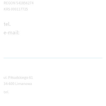
REGON 541856274
KRS 000117725
tel.
18 533 00 33
e-mail:
kontakt@orto-med.info
Limanowa
ul. Piłsudskiego 61
34-600 Limanowa
tel.
18 533 00 33
Myślenice