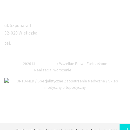
Wieliczka
ul. Szpunara 1
32-020 Wieliczka
tel.
530 390 530
2026 ©
ORTO-MED
/ Wszelkie Prawa Zastrzeżone
Realizacja, wdrożenie:
Net-Factory
Przewiń do góry