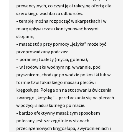
prewencyjnych, co czyni ją atrakcyjną ofertą dla
szerokiego wachlarza odbiorców.
• terapię można rozpocząć w skarpetkach i w
miarę upływu czasu kontynuować bosymi
stopami;
• masaż stóp przy pomocy „jeżyka” może być
przeprowadzany podczas:
– porannej toalety (mycia, golenia),
– w środowisku wodnym np. w wannie, pod
prysznicem, chodząc po wodzie po kostki lub w
formie tzw. fakirskiego masażu pleców i
kręgosłupa. Polega on na stosowaniu ćwiczenia
zwanego „kołyską” – przetaczania się na plecach
w pozycji siadu skulnego po macie.
• bardzo efektywny masaż tym sposobem
polecany jest szczególnie w stanach
przeciążeniowych kręgosłupa, zwyrodnieniach i