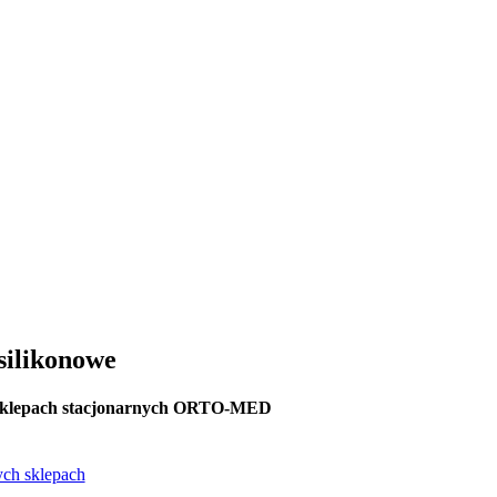
Blog / Artykuły i porady
Kontakt
silikonowe
sklepach stacjonarnych ORTO-MED
ch sklepach