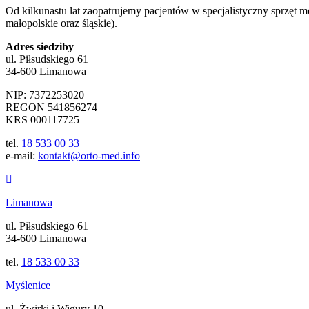
Od kilkunastu lat zaopatrujemy pacjentów w specjalistyczny sprzęt 
małopolskie oraz śląskie).
Adres siedziby
ul. Piłsudskiego 61
34-600 Limanowa
NIP: 7372253020
REGON 541856274
KRS 000117725
tel.
18 533 00 33
e-mail:
kontakt@orto-med.info
Limanowa
ul. Piłsudskiego 61
34-600 Limanowa
tel.
18 533 00 33
Myślenice
ul. Żwirki i Wigury 10