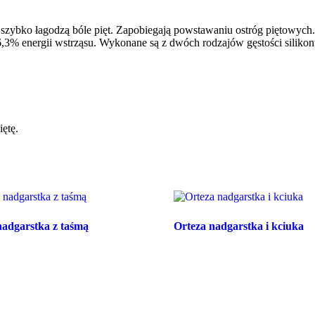
zybko łagodzą bóle pięt. Zapobiegają powstawaniu ostróg piętowych.
 96,3% energii wstrząsu. Wykonane są z dwóch rodzajów gęstości silik
iętę.
nadgarstka z taśmą
Orteza nadgarstka i kciuka