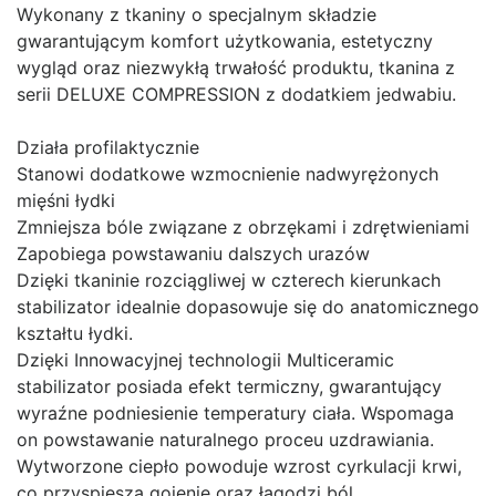
Wykonany z tkaniny o specjalnym składzie
gwarantującym komfort użytkowania, estetyczny
wygląd oraz niezwykłą trwałość produktu, tkanina z
serii DELUXE COMPRESSION z dodatkiem jedwabiu.
Działa profilaktycznie
Stanowi dodatkowe wzmocnienie nadwyrężonych
mięśni łydki
Zmniejsza bóle związane z obrzękami i zdrętwieniami
Zapobiega powstawaniu dalszych urazów
Dzięki tkaninie rozciągliwej w czterech kierunkach
stabilizator idealnie dopasowuje się do anatomicznego
kształtu łydki.
Dzięki Innowacyjnej technologii Multiceramic
stabilizator posiada efekt termiczny, gwarantujący
wyraźne podniesienie temperatury ciała. Wspomaga
on powstawanie naturalnego proceu uzdrawiania.
Wytworzone ciepło powoduje wzrost cyrkulacji krwi,
co przyspiesza gojenie oraz łagodzi ból.