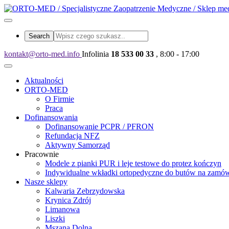
kontakt@orto-med.info
Infolinia
18 533 00 33
, 8:00 - 17:00
Aktualności
ORTO-MED
O Firmie
Praca
Dofinansowania
Dofinansowanie PCPR / PFRON
Refundacja NFZ
Aktywny Samorząd
Pracownie
Modele z pianki PUR i leje testowe do protez kończyn
Indywidualne wkładki ortopedyczne do butów na zamów
Nasze sklepy
Kalwaria Zebrzydowska
Krynica Zdrój
Limanowa
Liszki
Mszana Dolna