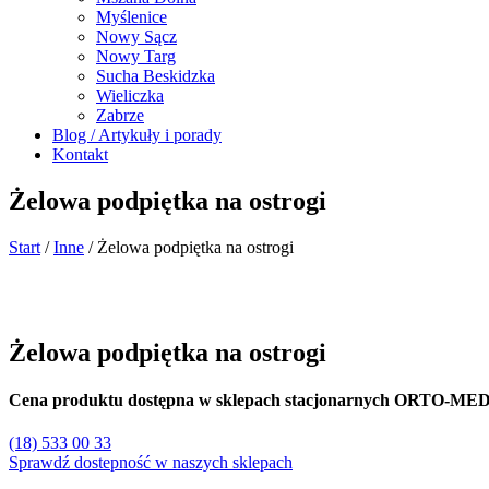
Myślenice
Nowy Sącz
Nowy Targ
Sucha Beskidzka
Wieliczka
Zabrze
Blog / Artykuły i porady
Kontakt
Żelowa podpiętka na ostrogi
Start
/
Inne
/ Żelowa podpiętka na ostrogi
Żelowa podpiętka na ostrogi
Cena produktu dostępna w sklepach stacjonarnych ORTO-ME
(18) 533 00 33
Sprawdź dostepność w naszych sklepach