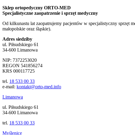
Sklep ortopedyczny ORTO-MED
Specjalistyczne zaopatrzenie i sprzęt medyczny
Od kilkunastu lat zaopatrujemy pacjentów w specjalistyczny sprzęt 
małopolskie oraz śląskie).
Adres siedziby
ul. Piłsudskiego 61
34-600 Limanowa
NIP: 7372253020
REGON 541856274
KRS 000117725
tel.
18 533 00 33
e-mail:
kontakt@orto-med.info
Limanowa
ul. Piłsudskiego 61
34-600 Limanowa
tel.
18 533 00 33
Myślenice