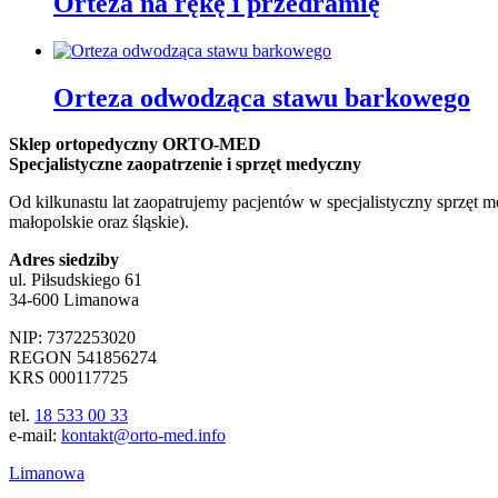
Orteza na rękę i przedramię
Orteza odwodząca stawu barkowego
Sklep ortopedyczny ORTO-MED
Specjalistyczne zaopatrzenie i sprzęt medyczny
Od kilkunastu lat zaopatrujemy pacjentów w specjalistyczny sprzęt 
małopolskie oraz śląskie).
Adres siedziby
ul. Piłsudskiego 61
34-600 Limanowa
NIP: 7372253020
REGON 541856274
KRS 000117725
tel.
18 533 00 33
e-mail:
kontakt@orto-med.info
Limanowa