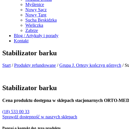
Myślenice
Nowy Sącz
Nowy Targ
Sucha Beskidzka
Wieliczka
Zabrze
Blog / Artykuły i porady
Kontakt
Stabilizator barku
Start
/
Produkty refundowane
/
Grupa J. Ortezy kończyn górnych
/ St
Stabilizator barku
Cena produktu dostępna w sklepach stacjonarnych ORTO-ME
(18) 533 00 33
Sprawdź dostepność w naszych sklepach
Poproś o kontakt dot. tego produktu