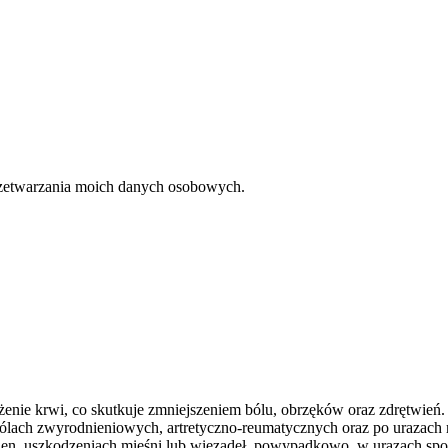
rzetwarzania moich danych osobowych.
rążenie krwi, co skutkuje zmniejszeniem bólu, obrzęków oraz zdrętwień.
lach zwyrodnieniowych, artretyczno-reumatycznych oraz po urazach ra
en, uszkodzeniach mięśni lub więzadeł, powypadkowo, w urazach spor