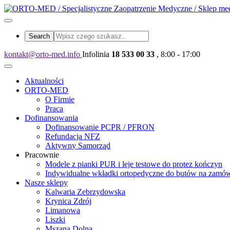
kontakt@orto-med.info
Infolinia
18 533 00 33
, 8:00 - 17:00
Aktualności
ORTO-MED
O Firmie
Praca
Dofinansowania
Dofinansowanie PCPR / PFRON
Refundacja NFZ
Aktywny Samorząd
Pracownie
Modele z pianki PUR i leje testowe do protez kończyn
Indywidualne wkładki ortopedyczne do butów na zamów
Nasze sklepy
Kalwaria Zebrzydowska
Krynica Zdrój
Limanowa
Liszki
Mszana Dolna