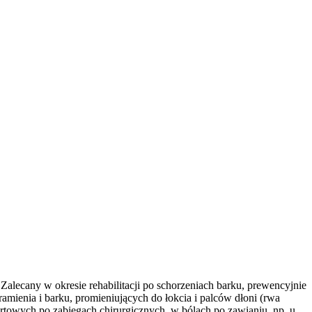
 Zalecany w okresie rehabilitacji po schorzeniach barku, prewencyjnie
mienia i barku, promieniujących do łokcia i palców dłoni (rwa
towych,po zabiegach chirurgicznych, w bólach po zawianiu, np. u