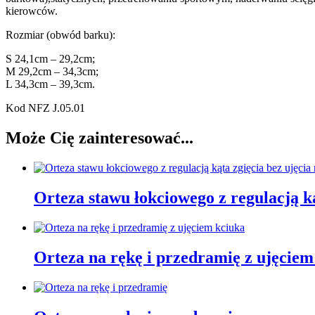
kierowców.
Rozmiar (obwód barku):
S 24,1cm – 29,2cm;
M 29,2cm – 34,3cm;
L 34,3cm – 39,3cm.
Kod NFZ J.05.01
Może Cię zainteresować...
Orteza stawu łokciowego z regulacją kąt
Orteza na rękę i przedramię z ujęciem