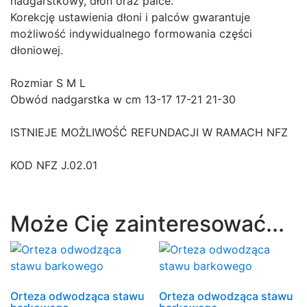
nadgarstkowy, dłoń oraz palce.
Korekcję ustawienia dłoni i palców gwarantuje
możliwość indywidualnego formowania części
dłoniowej.
Rozmiar S M L
Obwód nadgarstka w cm 13-17 17-21 21-30
ISTNIEJE MOŻLIWOŚĆ REFUNDACJI W RAMACH NFZ
KOD NFZ J.02.01
Może Cię zainteresować...
Orteza odwodząca stawu
Orteza odwodząca stawu