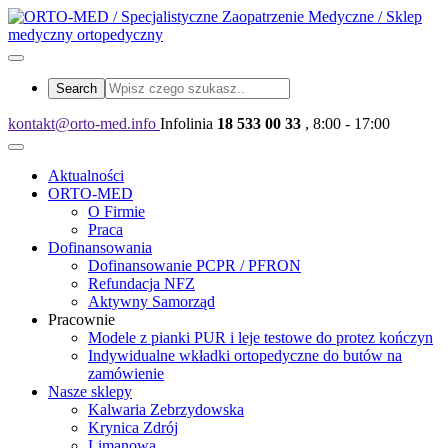
kontakt@orto-med.info
Infolinia
18 533 00 33
, 8:00 - 17:00
Aktualności
ORTO-MED
O Firmie
Praca
Dofinansowania
Dofinansowanie PCPR / PFRON
Refundacja NFZ
Aktywny Samorząd
Pracownie
Modele z pianki PUR i leje testowe do protez kończyn
Indywidualne wkładki ortopedyczne do butów na
zamówienie
Nasze sklepy
Kalwaria Zebrzydowska
Krynica Zdrój
Limanowa