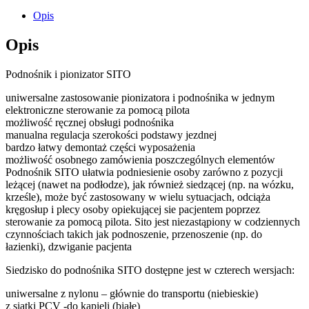
Opis
Opis
Podnośnik i pionizator SITO
uniwersalne zastosowanie pionizatora i podnośnika w jednym
elektroniczne sterowanie za pomocą pilota
możliwość ręcznej obsługi podnośnika
manualna regulacja szerokości podstawy jezdnej
bardzo łatwy demontaż części wyposażenia
możliwość osobnego zamówienia poszczególnych elementów
Podnośnik SITO ułatwia podniesienie osoby zarówno z pozycji
leżącej (nawet na podłodze), jak również siedzącej (np. na wózku,
krześle), może być zastosowany w wielu sytuacjach, odciąża
kręgosłup i plecy osoby opiekującej sie pacjentem poprzez
sterowanie za pomocą pilota. Sito jest niezastąpiony w codziennych
czynnościach takich jak podnoszenie, przenoszenie (np. do
łazienki), dzwiganie pacjenta
Siedzisko do podnośnika SITO dostępne jest w czterech wersjach:
uniwersalne z nylonu – głównie do transportu (niebieskie)
z siatki PCV -do kąpieli (białe)