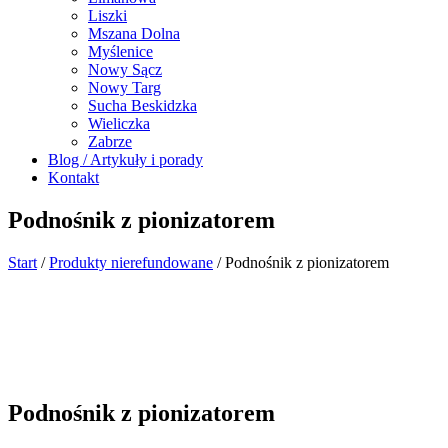
Liszki
Mszana Dolna
Myślenice
Nowy Sącz
Nowy Targ
Sucha Beskidzka
Wieliczka
Zabrze
Blog / Artykuły i porady
Kontakt
Podnośnik z pionizatorem
Start
/
Produkty nierefundowane
/ Podnośnik z pionizatorem
Podnośnik z pionizatorem