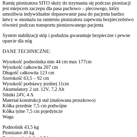
Ramię pionizatora SITO służy do trzymania się podczas pionizacji
jest miejscem zaczepu dla pasa pachowo – plecowego, który
umożliwia indywidualne dopasowanie pasa do pacjenta bardzo
łatwy w montażu na ramieniu pionizatora zapewnia bezpieczeństwo
również podczas transportu pionizowanego pacjenta
System stabilizacji stóp i podudzia gwarantuje bezpieczne i pewne
oparcie dla nóg
DANE TECHNICZNE:
Wysokość podnośnika min 44 cm max 177cm
Wysokość całkowita 207 cm
Długość całkowita 123 cm
Szerokość 63,5 – 92 cm
Wysokość podstawy jezdnej 11cm
Akumulatory 2 szt. 12V, 7,2 Ah
Silniki 24V, 4 A
Materiał konstrukcji stal (malowana proszkowo)
Kółka przednie 7,5 cm podwójne
Kółka tylne 7,5 cm pojedyncze
Waga
Podnośnik 43,5 kg
Pionizator 49 kg