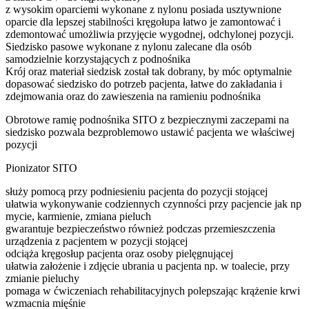
z wysokim oparciemi wykonane z nylonu posiada usztywnione
oparcie dla lepszej stabilności kręgołupa łatwo je zamontować i
zdemontować umożliwia przyjęcie wygodnej, odchylonej pozycji.
Siedzisko pasowe wykonane z nylonu zalecane dla osób
samodzielnie korzystających z podnośnika
Krój oraz materiał siedzisk został tak dobrany, by móc optymalnie
dopasować siedzisko do potrzeb pacjenta, łatwe do zakładania i
zdejmowania oraz do zawieszenia na ramieniu podnośnika
Obrotowe ramię podnośnika SITO z bezpiecznymi zaczepami na
siedzisko pozwala bezproblemowo ustawić pacjenta we właściwej
pozycji
Pionizator SITO
służy pomocą przy podniesieniu pacjenta do pozycji stojącej
ułatwia wykonywanie codziennych czynności przy pacjencie jak np
mycie, karmienie, zmiana pieluch
gwarantuje bezpieczeństwo również podczas przemieszczenia
urządzenia z pacjentem w pozycji stojącej
odciąża kręgosłup pacjenta oraz osoby pielęgnującej
ułatwia założenie i zdjęcie ubrania u pacjenta np. w toalecie, przy
zmianie pieluchy
pomaga w ćwiczeniach rehabilitacyjnych polepszając krążenie krwi
wzmacnia mięśnie