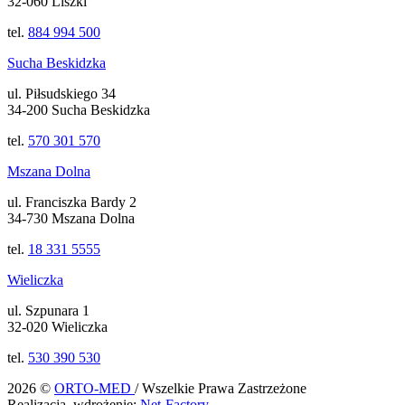
32-060 Liszki
tel.
884 994 500
Sucha Beskidzka
ul. Piłsudskiego 34
34-200 Sucha Beskidzka
tel.
570 301 570
Mszana Dolna
ul. Franciszka Bardy 2
34-730 Mszana Dolna
tel.
18 331 5555
Wieliczka
ul. Szpunara 1
32-020 Wieliczka
tel.
530 390 530
2026 ©
ORTO-MED
/ Wszelkie Prawa Zastrzeżone
Realizacja, wdrożenie:
Net-Factory