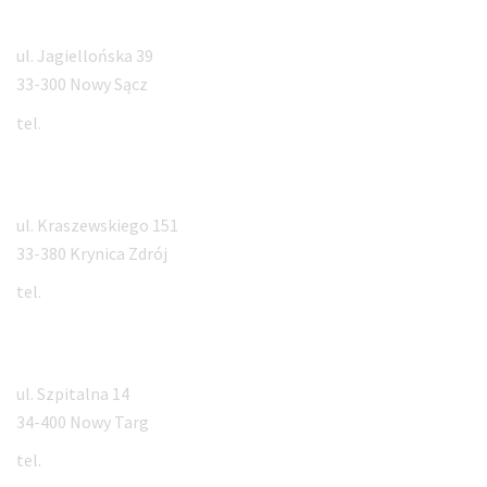
Nowy Sącz
ul. Jagiellońska 39
33-300 Nowy Sącz
tel.
18 547 30 50
Krynica Zdrój
ul. Kraszewskiego 151
33-380 Krynica Zdrój
tel.
18 471 55 55
Nowy Targ
ul. Szpitalna 14
34-400 Nowy Targ
tel.
731 205 405