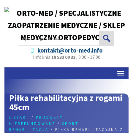
kontakt@orto-med.info
Infolinia
18 533 00 33
, 8:00 - 17:00
Piłka rehabilitacyjna z rogami
45cm
START
/
PRODUKTY
NIEREFUNDOWANE
/
SPORT I
REHABILITACJA
/ PIŁKA REHABILITACYJNA Z