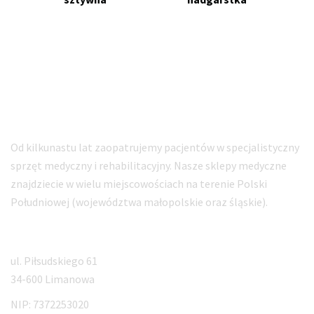
Sklep ortopedyczny ORTO-MED
Specjalistyczne zaopatrzenie i sprzęt medyczny
Od kilkunastu lat zaopatrujemy pacjentów w specjalistyczny
sprzęt medyczny i rehabilitacyjny. Nasze sklepy medyczne
znajdziecie w wielu miejscowościach na terenie Polski
Południowej (województwa małopolskie oraz śląskie).
Adres siedziby
ul. Piłsudskiego 61
34-600 Limanowa
NIP: 7372253020