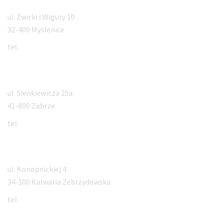
ul. Żwirki i Wigury 10
32-400 Myślenice
tel.
12 660 99 88
Zabrze
ul. Sienkiewicza 25a
41-800 Zabrze
tel.
32 350 61 99
Kalwaria Zebrzydowska
ul. Konopnickiej 4
34-100 Kalwaria Zebrzydowska
tel.
793 565 565