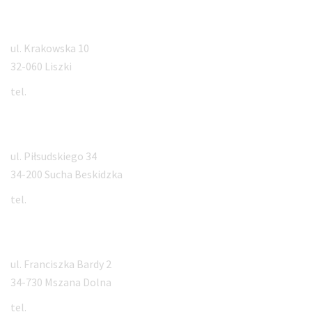
Liszki
ul. Krakowska 10
32-060 Liszki
tel.
884 994 500
Sucha Beskidzka
ul. Piłsudskiego 34
34-200 Sucha Beskidzka
tel.
570 301 570
Mszana Dolna
ul. Franciszka Bardy 2
34-730 Mszana Dolna
tel.
18 331 5555