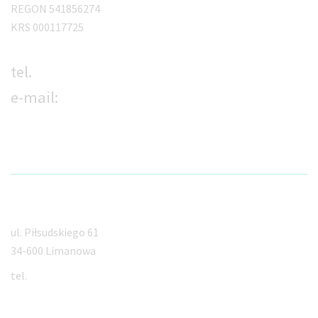
REGON 541856274
KRS 000117725
tel.
18 533 00 33
e-mail:
kontakt@orto-med.info
Limanowa
ul. Piłsudskiego 61
34-600 Limanowa
tel.
18 533 00 33
Myślenice