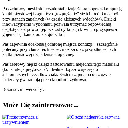
Pas żebrowy męski skutecznie stabilizuje żebra poprzez kompresję
klatki piersiowej i ogranicza „rozprężanie” się ich, redukując ból
przy stanach zapalnych (w czasie głębszych wdechów). Dzięki
innowacyjnemu wykonaniu pozwala utrzymać odpowiednią
ciepłotę ciała powodując wzrost cyrkulacji krwi, co przyspiesza
gojenie się tkanek oraz łagodzi ból.
Pas zapewnia doskonałą ochronę miejsca kontuzji – szczególnie
polecany przy złamaniach żeber, mostka oraz przy stłuczeniach
klatki piersiowej i zapaleniach opłucnej.
Pas żebrowy męski dzięki zastosowaniu niejednolitego materiału
(konstrukcja pręgowana), idealnie dopasowuje się do
anatomicznych kształtów ciała. System zapinania oraz użyte
materiały gwarantują pełen komfort użytkowania.
Rozmiar: uniwersalny .
Może Cię zainteresować...