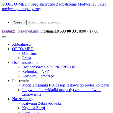
kontakt@orto-med.info
Infolinia
18 533 00 33
, 8:00 - 17:00
Aktualności
ORTO-MED
O Firmie
Praca
Dofinansowania
Dofinansowanie PCPR / PFRON
Refundacja NFZ
Aktywny Samorząd
Pracownie
Modele z pianki PUR i leje testowe do protez kończyn
Indywidualne wkładki ortopedyczne do butów na
zamówienie
Nasze sklepy
Kalwaria Zebrzydowska
Krynica Zdrój
Limanowa