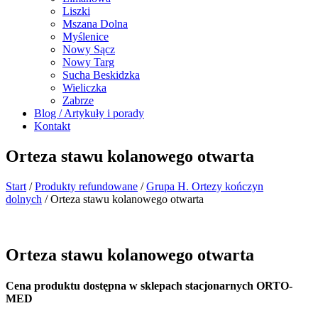
Liszki
Mszana Dolna
Myślenice
Nowy Sącz
Nowy Targ
Sucha Beskidzka
Wieliczka
Zabrze
Blog / Artykuły i porady
Kontakt
Orteza stawu kolanowego otwarta
Start
/
Produkty refundowane
/
Grupa H. Ortezy kończyn
dolnych
/ Orteza stawu kolanowego otwarta
Orteza stawu kolanowego otwarta
Cena produktu dostępna w sklepach stacjonarnych ORTO-
MED