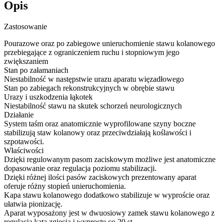
Opis
Zastosowanie
Pourazowe oraz po zabiegowe unieruchomienie stawu kolanowego
przebiegające z ograniczeniem ruchu i stopniowym jego
zwiększaniem
Stan po załamaniach
Niestabilność w następstwie urazu aparatu więzadłowego
Stan po zabiegach rekonstrukcyjnych w obrębie stawu
Urazy i uszkodzenia łąkotek
Niestabilność stawu na skutek schorzeń neurologicznych
Działanie
System taśm oraz anatomicznie wyprofilowane szyny boczne
stabilizują staw kolanowy oraz przeciwdziałają koślawości i
szpotawości.
Właściwości
Dzięki regulowanym pasom zaciskowym możliwe jest anatomiczne
dopasowanie oraz regulacja poziomu stabilizacji.
Dzięki różnej ilości pasów zaciskowych prezentowany aparat
oferuje różny stopień unieruchomienia.
Kapa stawu kolanowego dodatkowo stabilizuje w wyproście oraz
ułatwia pionizację.
Aparat wyposażony jest w dwuosiowy zamek stawu kolanowego z
regulacją kąta zgięcia i wyprostu co 20 st.