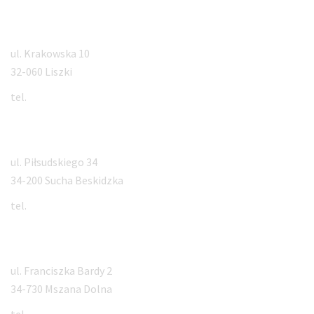
Liszki
ul. Krakowska 10
32-060 Liszki
tel.
884 994 500
Sucha Beskidzka
ul. Piłsudskiego 34
34-200 Sucha Beskidzka
tel.
570 301 570
Mszana Dolna
ul. Franciszka Bardy 2
34-730 Mszana Dolna