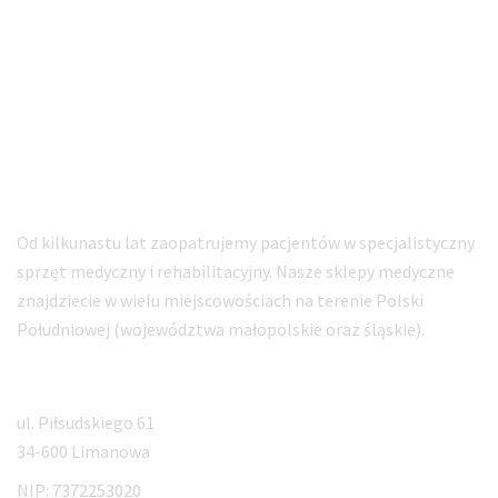
Sklep ortopedyczny ORTO-MED
Specjalistyczne zaopatrzenie i sprzęt medyczny
Od kilkunastu lat zaopatrujemy pacjentów w specjalistyczny
sprzęt medyczny i rehabilitacyjny. Nasze sklepy medyczne
znajdziecie w wielu miejscowościach na terenie Polski
Południowej (województwa małopolskie oraz śląskie).
Adres siedziby
ul. Piłsudskiego 61
34-600 Limanowa
NIP: 7372253020