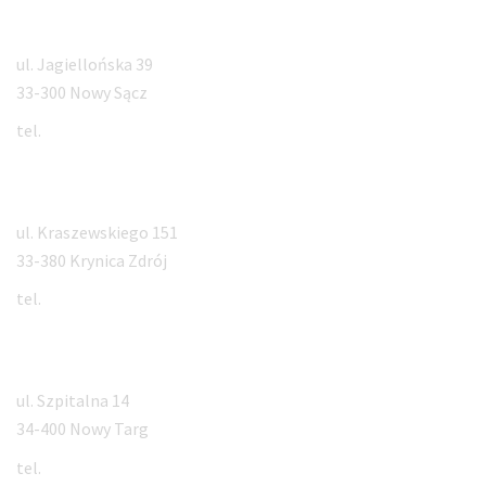
Nowy Sącz
ul. Jagiellońska 39
33-300 Nowy Sącz
tel.
18 547 30 50
Krynica Zdrój
ul. Kraszewskiego 151
33-380 Krynica Zdrój
tel.
18 471 55 55
Nowy Targ
ul. Szpitalna 14
34-400 Nowy Targ
tel.
731 205 405