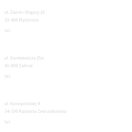
Myślenice
ul. Żwirki i Wigury 10
32-400 Myślenice
tel.
12 660 99 88
Zabrze
ul. Sienkiewicza 25a
41-800 Zabrze
tel.
32 350 61 99
Kalwaria Zebrzydowska
ul. Konopnickiej 4
34-100 Kalwaria Zebrzydowska
tel.
793 565 565