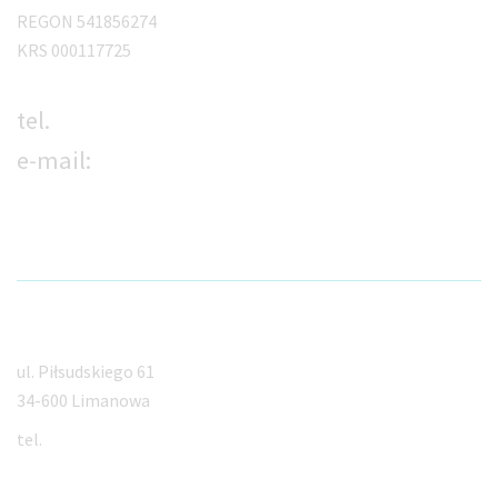
REGON 541856274
KRS 000117725
tel.
18 533 00 33
e-mail:
kontakt@orto-med.info
Limanowa
ul. Piłsudskiego 61
34-600 Limanowa
tel.
18 533 00 33